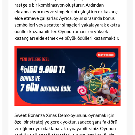
rastgele bir kombinasyon oluşturur. Ardından
ekranda aynı meyve simgelerini eşleştirerek kazanç
elde etmeye çalışırlar. Ayrıca, oyun sırasında bonus
sembolleri veya scatter simgeleri yakalayarak ekstra
ödüller kazanabilirler. Oyunun amacı, en yüksek
kazançları elde etmek ve büyük ödülleri kazanmaktır.
Sweet Bonanza Xmas Demo oyununu oynamak için
özel bir stratejiye gerek yoktur, sadece şans faktörü
ve eğlenceye odaklanarak oynayabilirsiniz. Oyunun