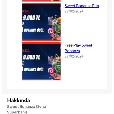
Sweet Bonanza Fun
29/02/2024
Free Play Sweet
Bonanza
29/02/2024
Hakkında
Sweet Bonanza Oyna
Süperbahis