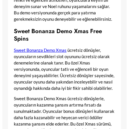
renkli ve eğlenceli atmosferi, oyunculara keyifli bir
deneyim sunar ve Noel ruhunu yaşamalarını sağlar.
Bu demo versiyonunda gerçek para yatırma
gerekmeksizin oyunu deneyebilir ve eğlenebilirsiniz.
Sweet Bonanza Demo Xmas Free
Spins
Sweet Bonanza Demo Xmas
ücretsiz dönüşler,
oyuncuların sevdikleri slot oyununu ücretsiz olarak
denemelerine olanak tanır. Bu özel Xmas
versiyonunda, oyuncular tatlı ve eğlenceli bir oyun
deneyimi yaşayabilirler. Ücretsiz dönüşler sayesinde,
oyuncular oyunu daha yakından inceleyebilir ve nasıl
oynandığı hakkında daha iyi bir fikir sahibi olabilirler.
Sweet Bonanza Demo Xmas ücretsiz dönüşlerle,
oyuncuların kazanma şansını artırma fırsatı da
sunulmaktadır. Oyuncular bonus dönüşleri kullanarak
daha fazla kazanabilir ve heyecan verici ödüller
kazanma şansını elde ederler. Bu özel Xmas sürümü,