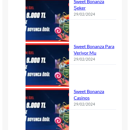
Sweet Bonanza
Şeker
29/02/2024
Sweet Bonanza Para
Veriyor Mu
29/02/2024
Sweet Bonanza
Casinos
29/02/2024