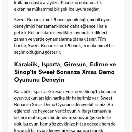
kullanıcı dostu arayüzü iPhone’un dokunmatik
ekranına mükemmel bir şekilde uyum sağlar.
Sweet Bonanza’nın iPhone uyumluluğu, mobil oyun
deneyimini her zamankinden daha eğlenceli hale
getirir. Kullanıcıların sevdikleri oyunu istedikleri
zaman ve yerde oynamalarına olanak tanır. Tüm
bunlar, Sweet Bonanza’nın iPhone için mükemmel bir
seçim olduğunu gösterir.
Karabük, Isparta, Giresun, Edirne ve
Sinop’ta Sweet Bonanza Xmas Demo
Oyununu Deneyin
Karabük, Isparta, Giresun, Edirne ve Sinop’ta bulunan
oyun tutkunları için harika bir haberimiz var: Sweet
Bonanza Xmas Demo Oyununu deneyebilirsiniz! Bu
eğlenceli ve heyecan verici oyun, yılbaşı temasıyla
sizlere muhteşem bir deneyim sunuyor. Şekerlerle
dolu bu oyun, hem göz zevkinize hitap edecek hem de
kazançlı bir oyun deneyimi yaşamanıza olanak