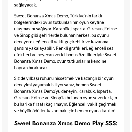
sağlayacak.
Sweet Bonanza Xmas Demo, Türkiye’nin farklı
bölgelerindeki oyun tutkunlarının oyun keyfine
ulaşmasını sağlıyor. Karabük, Isparta, Giresun, Edirne
ve Sinop gibi şehirlerde bulunan herkes, bu oyunu
deneyerek eğlenceli vakit geçirebilir ve kazanma
şansını yakalayabilir. Renkli grafikleri, eğlenceli ses
efektleri ve heyecan verici bonus özellikleriyle Sweet
Bonanza Xmas Demo, oyun tutkunlarını kendine
hayran bırakacak.
Siz de yılbaşı ruhunu hissetmek ve kazançlı bir oyun
deneyimi yaşamak istiyorsanız, hemen Sweet
Bonanza Xmas Demo’yu deneyin. Karabük, Isparta,
Giresun, Edirne ve Sinop’ta bulunan oyun severler için
bu harika fırsatı kaçırmayın. Eğlenceli vakit geçirmek
ve büyük ödüller kazanmak için hemen oyuna katılın!
Sweet Bonanza Xmas Demo Play SSS: