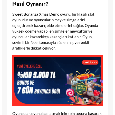
Nasıl Oynanır?
Sweet Bonanza Xmas Demo oyunu, bir klasik slot
oyunudur ve oyuncuların meyve simgelerini
eşleştirerek kazanç elde etmelerini sağlar. Oyunda
yüksek ödeme yapabilen simgeler mevcuttur ve
oyuncular kazandıkça kazançları katlanır. Oyun,
sevimli bir Noel temasıyla süslenmiş ve renkli
grafiklerle dikkat çekiyor.
Oyuncular, oyunu başlatmak için spin tuşuna basarak