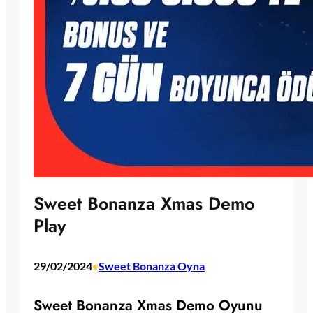
Sweet Bonanza Xmas Demo
Play
29/02/2024
Sweet Bonanza Oyna
•
Sweet Bonanza Xmas Demo Oyunu