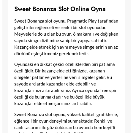
Sweet Bonanza Slot Online Oyna
Sweet Bonanza slot oyunu, Pragmatic Play tarafından
geliştirilen eğlenceli ve renkli bir slot oyunudur.
Meyvelerle dolu olan bu oyun, 6 makaralı ve değişken
sayıda simge dizilimine sahip bir yapıya sahiptir.
Kazanç elde etmek için aynı meyve simgelerinin en az
dördünü eşleştirmeniz gerekmektedir.
Oyundaki en dikkat çekici özelliklerden biri patlama
özelliğidir. Bir kazanç elde ettiğinizde, kazanan
simgeler patlar ve yerlerine yeni simgeler gelir. Bu
sayede ard arda kazançlar elde edebilir ve
kazançlarınızı artırabilirsiniz. Ayrıca oyunda free spin
özelliği de bulunmaktadır ve bu özellikle büyük
kazançlar elde etme şansınızı artırabilir.
Sweet Bonanza slot oyunu, yüksek kaliteli grafiklerle,
eğlenceli bir oyun deneyimi sunmaktadır. Renkli ve
canlı tasarımı ile göz dolduran bu oyunda hem keyifli