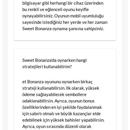
bilgisayar gibi herhangi bir cihaz üzerinden
bu renkli ve eğlenceli oyunu keyifle
oynayabilirsiniz. Oyunun mobil uyumluluğu
sayesinde istediğiniz her yerde ve her zaman
Sweet Bonanza oynama şansına sahipsiniz.
Sweet Bonanza'da oynarken hangi
stratejileri kullanabilirim?
et Bonanza oyununu oynarken birkaç
strateji kullanabilirsin. İlk olarak, yüksek
ödeme sağlayabilecek sembollere
odaklanabilirsin. Ayrıca, oyunun bonus
özelliklerinden en iyi şekilde faydalanmak
için sabırlı olmalı ve büyük kazançlar elde
edebilmek için yüksek bahisler yapabilirsin.
Ayrıca, oyun sırasında düzenli olarak