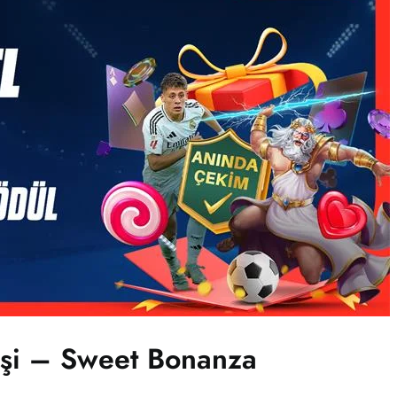
kşi – Sweet Bonanza