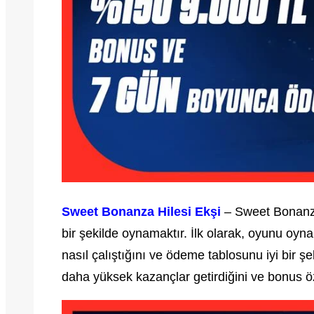
Sweet Bonanza Hilesi Ekşi
– Sweet Bonanza
bir şekilde oynamaktır. İlk olarak, oyunu oy
nasıl çalıştığını ve ödeme tablosunu iyi bir 
daha yüksek kazançlar getirdiğini ve bonus öze