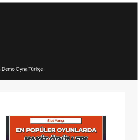
a Demo Oyna Türkçe