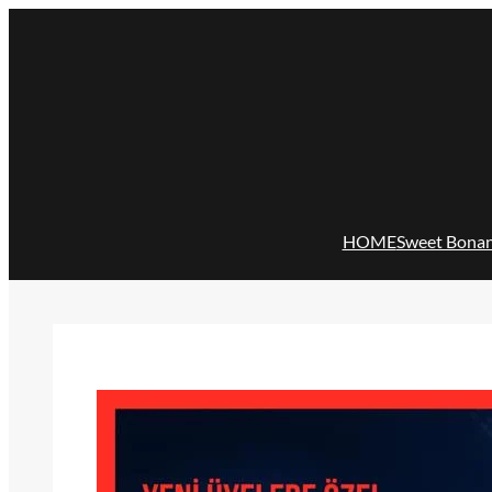
Skip
to
content
HOME
Sweet Bona