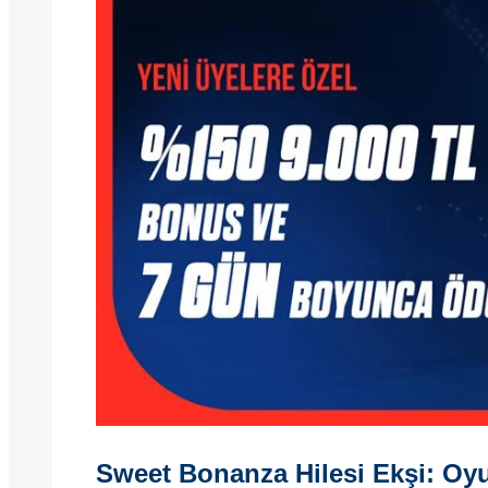
Sweet Bonanza Hilesi Ekşi: Oyu