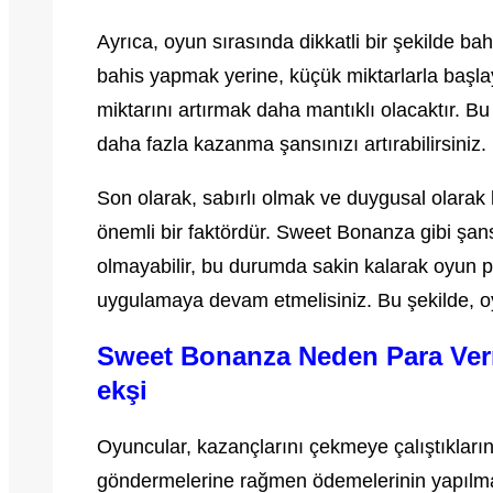
Ayrıca, oyun sırasında dikkatli bir şekilde b
bahis yapmak yerine, küçük miktarlarla başla
miktarını artırmak daha mantıklı olacaktır. Bu
daha fazla kazanma şansınızı artırabilirsiniz.
Son olarak, sabırlı olmak ve duygusal olara
önemli bir faktördür. Sweet Bonanza gibi şa
olmayabilir, bu durumda sakin kalarak oyun pl
uygulamaya devam etmelisiniz. Bu şekilde, oy
Sweet Bonanza Neden Para Ver
ekşi
Oyuncular, kazançlarını çekmeye çalıştıklarınd
göndermelerine rağmen ödemelerinin yapılmadı