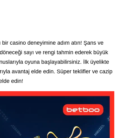
 bir casino deneyimine adım atın! Şans ve
n döneceği sayı ve rengi tahmin ederek büyük
nuslarıyla oyuna başlayabilirsiniz. İlk üyelikte
a avantaj elde edin. Süper teklifler ve cazip
elde edin!