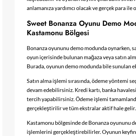
anlamanıza yardımcı olacak ve gerçek para ile 
Sweet Bonanza Oyunu Demo Modu
Kastamonu Bölgesi
Bonanza oyununu demo modunda oynarken, satın
oyun içerisinde bulunan mağaza veya satın al
Burada, oyunun demo modunda bile sunulan ekstr
Satın alma işlemi sırasında, ödeme yöntemi seç
devam edebilirsiniz. Kredi kartı, banka havale
tercih yapabilirsiniz. Ödeme işlemi tamamland
gerçekleştirilir ve tüm ekstralar aktif hale gelir.
Kastamonu bölgesinde de Bonanza oyununu dem
işlemlerini gerçekleştirebilirler. Oyunun keyf