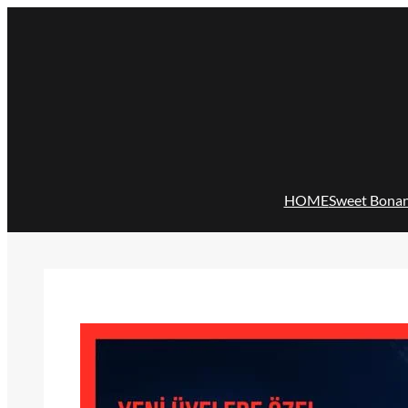
Skip
to
content
HOME
Sweet Bona