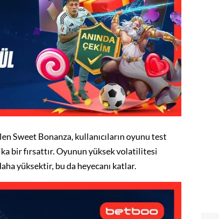
en Sweet Bonanza, kullanıcıların oyunu test
ika bir fırsattır. Oyunun yüksek volatilitesi
aha yüksektir, bu da heyecanı katlar.