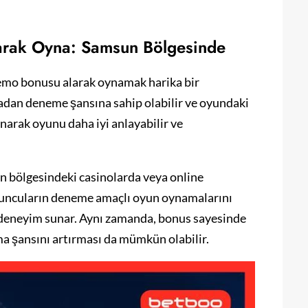
rak Oyna: Samsun Bölgesinde
emo bonusu alarak oynamak harika bir
adan deneme şansına sahip olabilir ve oyundaki
lanarak oyunu daha iyi anlayabilir ve
bölgesindeki casinolarda veya online
oyuncuların deneme amaçlı oyun oynamalarını
r deneyim sunar. Aynı zamanda, bonus sayesinde
a şansını artırması da mümkün olabilir.