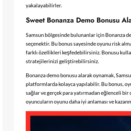
yakalayabilirler.
Sweet Bonanza Demo Bonusu Ala
Samsun bölgesinde bulunanlar için Bonanza d
seçenektir. Bu bonus sayesinde oyunu risk alm
farklı özellikleri keşfedebilirsiniz. Bonusu kul
stratejilerinizi geliştirebilirsiniz.
Bonanza demo bonusu alarak oynamak, Samsun 
platformlarda kolayca yapılabilir. Bu bonus, 
sağlar ve gerçek para yatırmadan eğlenceli bi
oyuncuların oyunu daha iyi anlaması ve kazanm