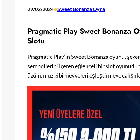
•
29/02/2024
Sweet Bonanza Oyna
Pragmatic Play Sweet Bonanza 
Slotu
Pragmatic Play’in Sweet Bonanza oyunu, şeker
sembollerini içeren eğlenceli bir slot oyunudur
üzüm, muz gibi meyveleri eşleştirmeye çalışırk