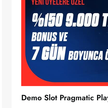
Demo Slot Pragmatic Pl