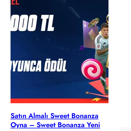
Satın Almalı Sweet Bonanza
Oyna – Sweet Bonanza Yeni