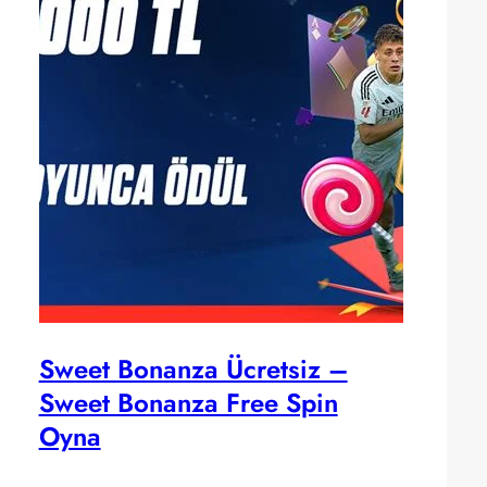
Sweet Bonanza Ücretsiz –
Sweet Bonanza Free Spin
Oyna