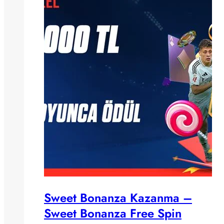
Sweet Bonanza Kazanma –
Sweet Bonanza Free Spin