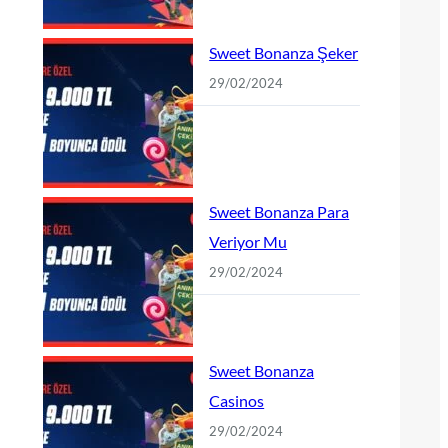
Sweet Bonanza Şeker
29/02/2024
Sweet Bonanza Para
Veriyor Mu
29/02/2024
Sweet Bonanza
Casinos
29/02/2024