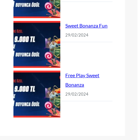
Sweet Bonanza Fun
29/02/2024
Free Play Sweet
Bonanza
29/02/2024