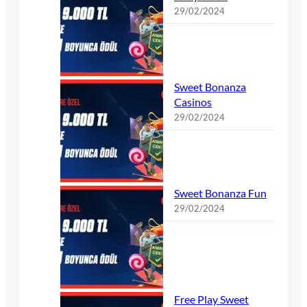
29/02/2024
Sweet Bonanza
Casinos
29/02/2024
Sweet Bonanza Fun
29/02/2024
Free Play Sweet