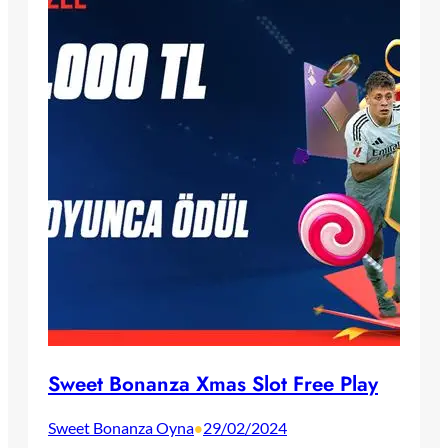
Sweet Bonanza Xmas Slot Free Play
Sweet Bonanza Oyna
29/02/2024
•