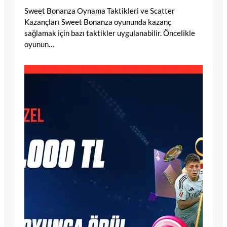
Sweet Bonanza Oynama Taktikleri ve Scatter
Kazançları Sweet Bonanza oyununda kazanç
sağlamak için bazı taktikler uygulanabilir. Öncelikle
oyunun…