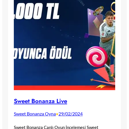
Sweet Bonanza Live
Sweet Bonanza Oyna
29/02/2024
•
Sweet Bonanza Canlı Oyun İncelemesi Sweet