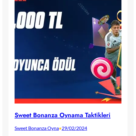
Sweet Bonanza Oynama Taktikleri
Sweet Bonanza Oyna
29/02/2024
•