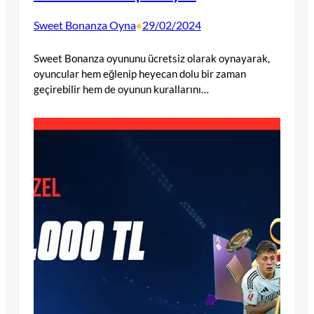
Sweet Bonanza Oyna
29/02/2024
•
Sweet Bonanza oyununu ücretsiz olarak oynayarak,
oyuncular hem eğlenip heyecan dolu bir zaman
geçirebilir hem de oyunun kurallarını…