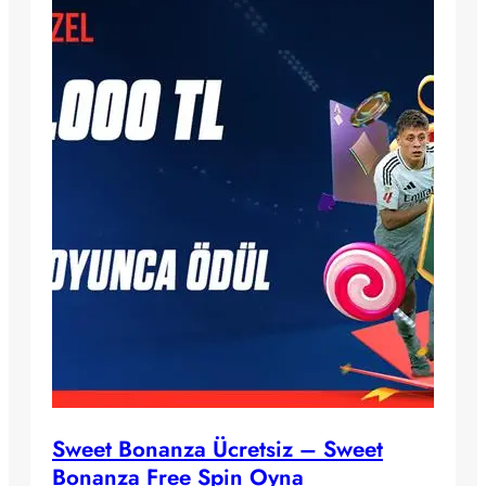
Sweet Bonanza Ücretsiz – Sweet
Bonanza Free Spin Oyna