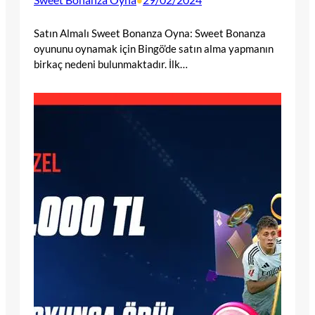
•
Satın Almalı Sweet Bonanza Oyna: Sweet Bonanza
oyununu oynamak için Bingö’de satın alma yapmanın
birkaç nedeni bulunmaktadır. İlk…