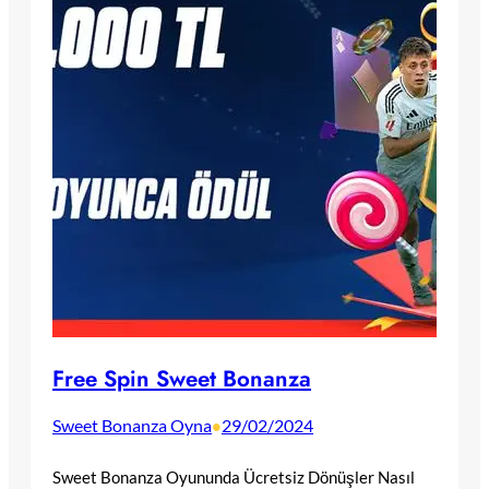
Free Spin Sweet Bonanza
Sweet Bonanza Oyna
29/02/2024
•
Sweet Bonanza Oyununda Ücretsiz Dönüşler Nasıl