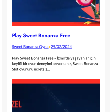
Play Sweet Bonanza Free
Sweet Bonanza Oyna
29/02/2024
•
Play Sweet Bonanza Free – İzmir’de yaşayanlar için
keyifli bir oyun deneyimi arıyorsanız, Sweet Bonanza
Slot oyununu ücretsiz…