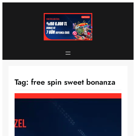
Skip
to
content
Tag:
free spin sweet bonanza