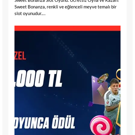
Sweet Bonanza Slot Oyunu: Ücretsiz Oyna ve Kazan!
Sweet Bonanza, renkli ve eğlenceli meyve temalı bir
slot oyunudur.…