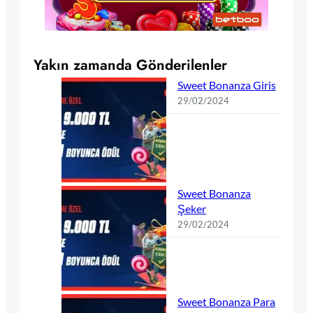
Yakın zamanda Gönderilenler
Sweet Bonanza Giris
29/02/2024
Sweet Bonanza
Şeker
29/02/2024
Sweet Bonanza Para