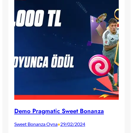
Demo Pragmatic Sweet Bonanza
Sweet Bonanza Oyna
29/02/2024
•