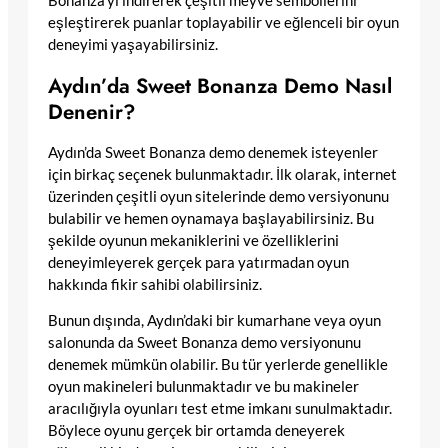
Bonanza’yı indirerek çeşitli meyve sembollerini
eşleştirerek puanlar toplayabilir ve eğlenceli bir oyun
deneyimi yaşayabilirsiniz.
Aydın’da Sweet Bonanza Demo Nasıl
Denenir?
Aydın’da Sweet Bonanza demo denemek isteyenler
için birkaç seçenek bulunmaktadır. İlk olarak, internet
üzerinden çeşitli oyun sitelerinde demo versiyonunu
bulabilir ve hemen oynamaya başlayabilirsiniz. Bu
şekilde oyunun mekaniklerini ve özelliklerini
deneyimleyerek gerçek para yatırmadan oyun
hakkında fikir sahibi olabilirsiniz.
Bunun dışında, Aydın’daki bir kumarhane veya oyun
salonunda da Sweet Bonanza demo versiyonunu
denemek mümkün olabilir. Bu tür yerlerde genellikle
oyun makineleri bulunmaktadır ve bu makineler
aracılığıyla oyunları test etme imkanı sunulmaktadır.
Böylece oyunu gerçek bir ortamda deneyerek