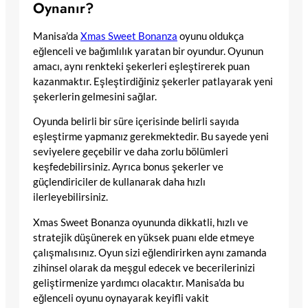
Oynanır?
Manisa’da
Xmas Sweet Bonanza
oyunu oldukça
eğlenceli ve bağımlılık yaratan bir oyundur. Oyunun
amacı, aynı renkteki şekerleri eşleştirerek puan
kazanmaktır. Eşleştirdiğiniz şekerler patlayarak yeni
şekerlerin gelmesini sağlar.
Oyunda belirli bir süre içerisinde belirli sayıda
eşleştirme yapmanız gerekmektedir. Bu sayede yeni
seviyelere geçebilir ve daha zorlu bölümleri
keşfedebilirsiniz. Ayrıca bonus şekerler ve
güçlendiriciler de kullanarak daha hızlı
ilerleyebilirsiniz.
Xmas Sweet Bonanza oyununda dikkatli, hızlı ve
stratejik düşünerek en yüksek puanı elde etmeye
çalışmalısınız. Oyun sizi eğlendirirken aynı zamanda
zihinsel olarak da meşgul edecek ve becerilerinizi
geliştirmenize yardımcı olacaktır. Manisa’da bu
eğlenceli oyunu oynayarak keyifli vakit