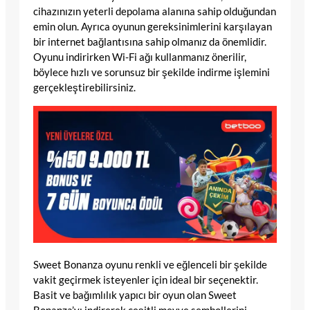
cihazınızın yeterli depolama alanına sahip olduğundan
emin olun. Ayrıca oyunun gereksinimlerini karşılayan
bir internet bağlantısına sahip olmanız da önemlidir.
Oyunu indirirken Wi-Fi ağı kullanmanız önerilir,
böylece hızlı ve sorunsuz bir şekilde indirme işlemini
gerçekleştirebilirsiniz.
Sweet Bonanza oyunu renkli ve eğlenceli bir şekilde
vakit geçirmek isteyenler için ideal bir seçenektir.
Basit ve bağımlılık yapıcı bir oyun olan Sweet