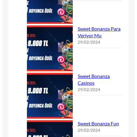
Sweet Bonanza Para
Veriyor Mu
29/02/2024
Sweet Bonanza
Casinos
29/02/2024
Sweet Bonanza Fun
29/02/2024