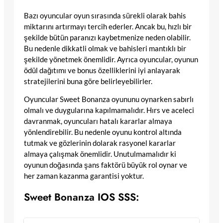
Bazı oyuncular oyun sırasında sürekli olarak bahis
miktarını artırmayı tercih ederler. Ancak bu, hızlı bir
şekilde bütün paranızı kaybetmenize neden olabilir.
Bu nedenle dikkatli olmak ve bahisleri mantıklı bir
şekilde yönetmek önemlidir. Ayrıca oyuncular, oyunun
ödül dağıtımı ve bonus özelliklerini iyi anlayarak
stratejilerini buna göre belirleyebilirler.
Oyuncular Sweet Bonanza oyununu oynarken sabırlı
olmalı ve duygularına kapılmamalıdır. Hırs ve aceleci
davranmak, oyuncuları hatalı kararlar almaya
yönlendirebilir. Bu nedenle oyunu kontrol altında
tutmak ve gözlerinin dolarak rasyonel kararlar
almaya çalışmak önemlidir. Unutulmamalıdır ki
oyunun doğasında şans faktörü büyük rol oynar ve
her zaman kazanma garantisi yoktur.
Sweet Bonanza IOS SSS: