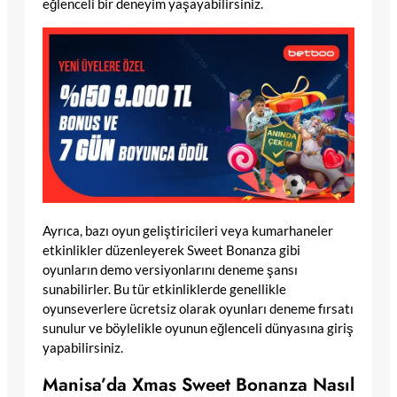
eğlenceli bir deneyim yaşayabilirsiniz.
Ayrıca, bazı oyun geliştiricileri veya kumarhaneler
etkinlikler düzenleyerek Sweet Bonanza gibi
oyunların demo versiyonlarını deneme şansı
sunabilirler. Bu tür etkinliklerde genellikle
oyunseverlere ücretsiz olarak oyunları deneme fırsatı
sunulur ve böylelikle oyunun eğlenceli dünyasına giriş
yapabilirsiniz.
Manisa’da Xmas Sweet Bonanza Nasıl