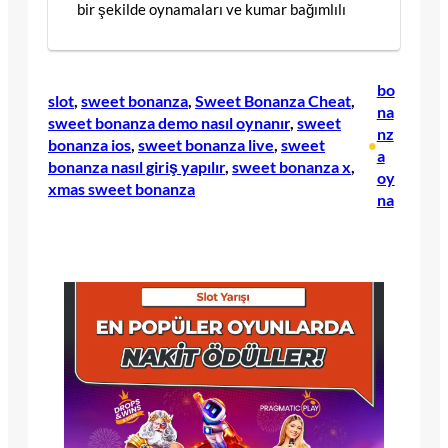
bir şekilde oynamaları ve kumar bağımlılı
bo
slot
, 
sweet bonanza
, 
Sweet Bonanza Cheat
, 
na
sweet bonanza demo nasıl oynanır
, 
sweet
nz
bonanza ios
, 
sweet bonanza live
, 
sweet
•
a
bonanza nasıl giriş yapılır
, 
sweet bonanza x
, 
oy
xmas sweet bonanza
na