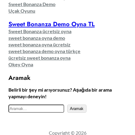
Sweet Bonanza Demo
Uçak Oyunu
Sweet Bonanza Demo Oyna TL
Sweet Bonanza ücretsiz oyna
sweet bonanza oyna demo
sweet bonanza oyna ücretsiz
sweet bonanza demo oyna türkçe
ücretsiz sweet bonanza oyna
Okey Oyna
Aramak
Belirli bir şey mi arıyorsunuz? Aşağıda bir arama
yapmayı deneyin!
S
Aramak
e
a
r
Copyright © 2026
c