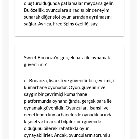
oluşturulduğunda patlamalar meydana gelir.
Bu özellik, oyunculara sıradışı bir deneyim
sunarak diğer slot oyunlarından ayrılmasını
sağlar. Ayrıca, Free Spins özelliği say
Sweet Bonanza'yı gerçek para ile oynamak
güvenli mi?
et Bonanza, lisanslı ve güvenilir bir çevrimiçi
kumarhane oyunudur. Oyun, güvenilir ve
saygın bir çevrimiçi kumarhane
platformunda oynandığında, gerçek para ile
oynamak güvenlidir. Oyuncular, lisanslı ve
denetlenen kumarhanelerde oynadıklarında
kişisel ve finansal bilgilerinin güvende
olduğunu bilerek rahatlıkla oyun
oynayabilirler. Ancak, oyuncuların sorumlu