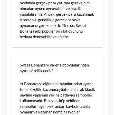
modunda gerçek para yatırma gereksinimi
olmadan oyunu oynayabilir ve pratik
yapabilirsiniz. Ancak, gerçek para kazanmak
isterseniz, genellikle gerçek parayla
oynamanız gerekecektir. Yine de, Sweet
Bonanza gibi popüler bir slot oyununu
bedava deneyebilir ve eğlenc
Sweet Bonanza'yı diğer slot oyunlarından
ayıran özellik nedir?
et Bonanza’yı diğer slot oyunlarından ayıran
temel özellik, kazanma yöntemi olarak klasik
payline yapısının yerine patlayıcı semboller
kullanmasıdır. Bu oyun, küp şeklinde
sembollerin gelip ekrandan kaybolmasıyla
oynanır ve kazanan kombinasyonlar