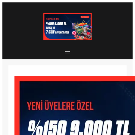
Skip
to
content