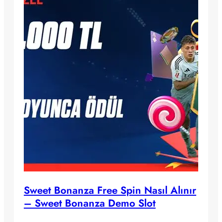
Sweet Bonanza Free Spin Nasıl Alınır
– Sweet Bonanza Demo Slot