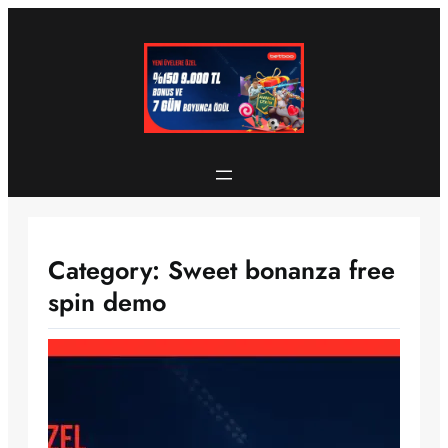
Skip
to
content
Category:
Sweet bonanza free
spin demo