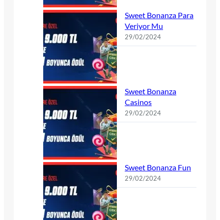
Sweet Bonanza Para
Veriyor Mu
29/02/2024
Sweet Bonanza
Casinos
29/02/2024
Sweet Bonanza Fun
29/02/2024