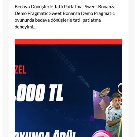
Bedava Dönüşlerle Tatlı Patlatma: Sweet Bonanza
Demo Pragmatic Sweet Bonanza Demo Pragmatic
oyununda bedava dönüşlerle tatlı patlatma
deneyimi…