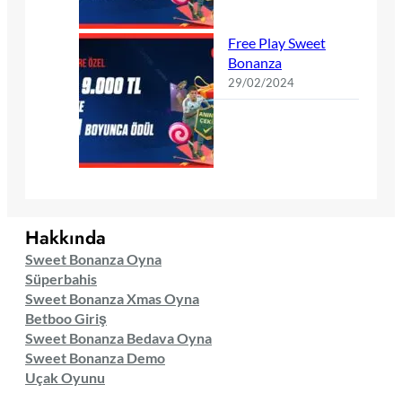
Free Play Sweet
Bonanza
29/02/2024
Hakkında
Sweet Bonanza Oyna
Süperbahis
Sweet Bonanza Xmas Oyna
Betboo Giriş
Sweet Bonanza Bedava Oyna
Sweet Bonanza Demo
Uçak Oyunu